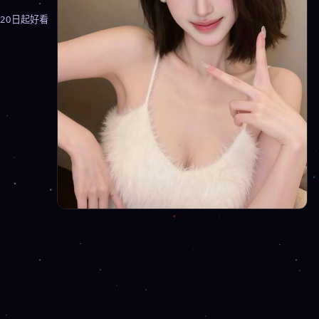
20日起好看