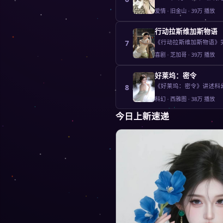
爱情
·
旧金山
·
39万
播放
行动拉斯维加斯物语
《行动拉斯维加斯物语》完
7
喜剧
·
芝加哥
·
39万
播放
好莱坞：密令
《好莱坞：密令》讲述科幻
8
科幻
·
西雅图
·
38万
播放
今日上新速递