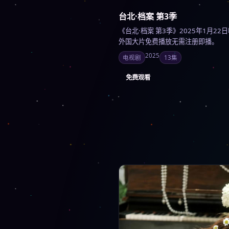
台北·档案 第3季
《台北·档案 第3季》2025年1
外国大片免费播放无需注册即播。
2025
电视剧
13集
免费观看