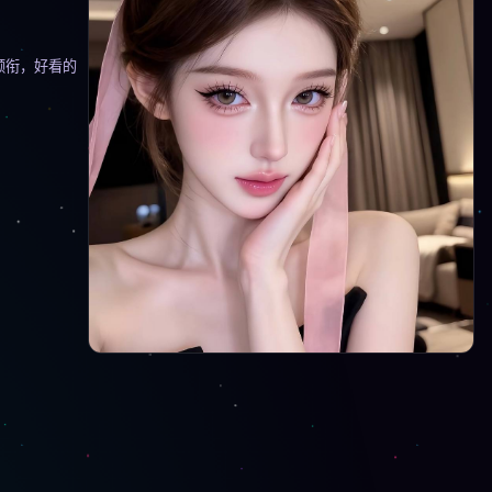
领衔，好看的