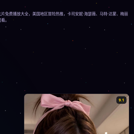
国大片免费播放大全，美国地区冒险热推，卡司安妮·海瑟薇、马特·达蒙、梅丽
观看。
9.1