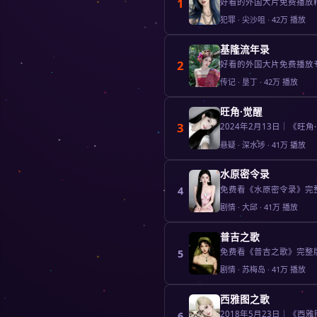
1
好看的外国大片免费播放精
犯罪
·
尖沙咀
·
42万
播放
基隆流年录
2
好看的外国大片免费播放专
传记
·
垦丁
·
42万
播放
旺角·觉醒
3
2024年2月13日｜《
悬疑
·
深水埗
·
41万
播放
水原密令录
免费看《水原密令录》完
4
剧情
·
大邱
·
41万
播放
普吉之歌
免费看《普吉之歌》完整版
5
剧情
·
苏梅岛
·
41万
播放
西雅图之歌
2018年5月23日｜《
6