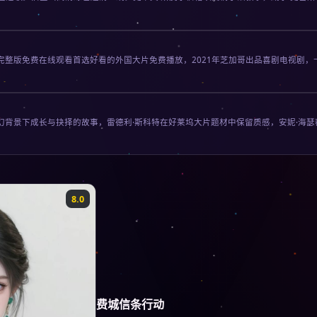
整版免费在线观看首选好看的外国大片免费播放，2021年芝加哥出品喜剧电视剧，卡
背景下成长与抉择的故事，雷德利·斯科特在好莱坞大片题材中保留质感，安妮·海瑟薇
8.0
费城信条行动