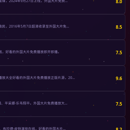
，2024年9月27日上线，外国大片免费…
8.0
民，2016年5月7日超清收录至外国大片免…
8.5
在线，好看的外国大片免费播放即开即播。
7.5
播放大全好看的外国大片免费播放正版片源，20…
9.6
姆、平采娜·乐韦翔平。外国大片免费播放大…
7.5
斯、布拉德·皮特演技在线，好看的外国大片…
8.2