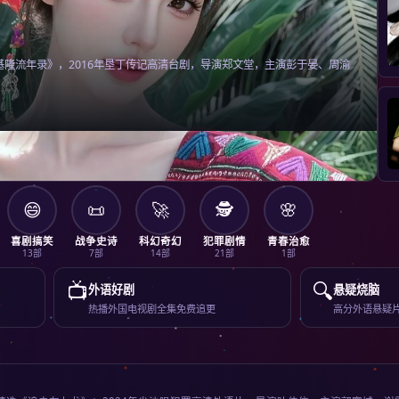
隆流年录》，2016年垦丁传记高清台剧，导演郑文堂，主演彭于晏、周渝
😄
📜
🚀
🕵️
🌸
喜剧搞笑
战争史诗
科幻奇幻
犯罪剧情
青春治愈
13
部
7
部
14
部
21
部
1
部
📺
🔍
外语好剧
悬疑烧脑
热播外国电视剧全集免费追更
高分外语悬疑