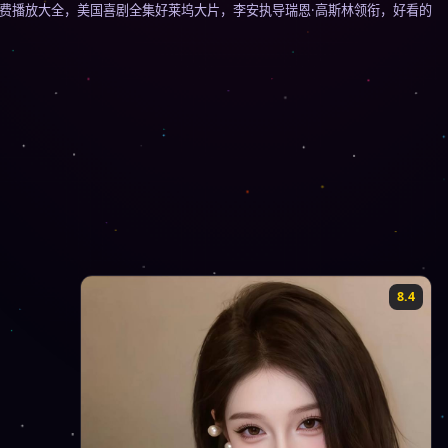
片免费播放大全，美国喜剧全集好莱坞大片，李安执导瑞恩·高斯林领衔，好看的
8.4